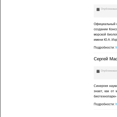
Опубликован
Официальный с
создании Конс
морской биоло
имени Ю.А. Из
Подробности:
h
Сергей Мас
Опубликован
Синергия науки
знает, как от
биотехнопарк
Подробности:
h