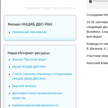
Опубликован
Компонент Яндекс Карты на xdan.ru
Сотрудники НН
24-26 сентябр
Филиал ННЦМБ ДВО РАН:
следующих дис
Волейбол, Спор
Приморский океанариум
всех видах!
Команда по тим
В. Шелехов, А. 
Наши Интернет-ресурсы:
Участники сбор
Журнал "Биология моря"
Анатолий Комис
Музей ННЦМБ ДВО РАН
Список таксонов, описанных сотрудниками
ННЦМБ (ИБМ) ДВО РАН
Морской биобанк
Дальневосточное малакологическое
общество
Библиографический указатель по