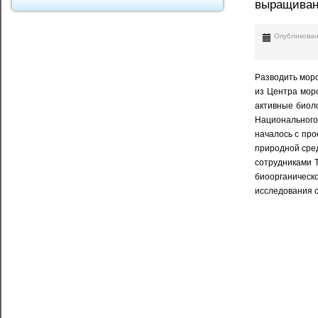
выращиван
Опубликован
Разводить морс
из Центра морс
активные биоло
Национального
началось с про
природной сред
сотрудниками Т
биоорганическо
исследования с