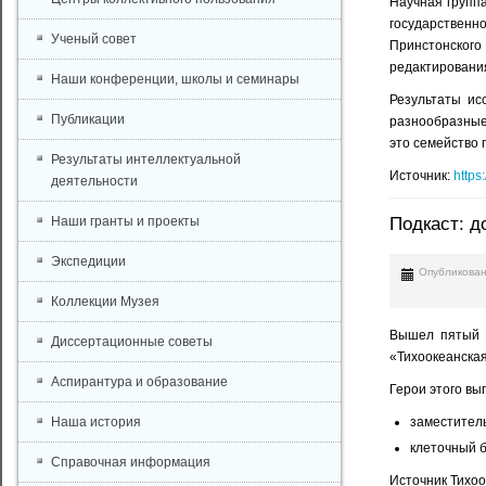
Научная группа
государственн
Ученый совет
Принстонского
редактировани
Наши конференции, школы и семинары
Результаты ис
Публикации
разнообразные 
это семейство 
Результаты интеллектуальной
Источник:
https
деятельности
Подкаст: д
Наши гранты и проекты
Экспедиции
Опубликован
Коллекции Музея
Вышел пятый в
Диссертационные советы
«Тихоокеанская
Аспирантура и образование
Герои этого вып
заместитель
Наша история
клеточный 
Справочная информация
Источник Тихоо