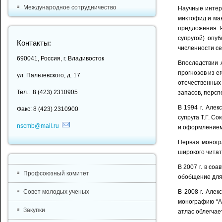
Международное сотрудничество
Научные интер
миктофид и мав
предложения. 
супругой) опу
Контакты:
численности се
690041, Россия, г. Владивосток
Впоследствии 
прогнозов из е
ул. Пальчевского, д. 17
отечественных
Тел.: 8 (423) 2310905
запасов, персп
В 1994 г. Але
Факс: 8 (423) 2310900
супруга Т.Г. С
nscmb@mail.ru
и оформлением 
Первая моногра
широкого читат
В 2007 г. в со
Профсоюзный комитет
обобщение для 
Совет молодых ученых
В 2008 г. Але
монографию “Ат
Закупки
атлас облегчае