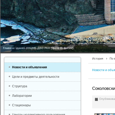
Главное здание ННЦМБ ДВО РАН (фото О. Васик).
История
По 
Новости и объявления
Новости и объ
Цели и предметы деятельности
Структура
Соколовски
Лаборатории
Опубликован
Стационары
Центры коллективного пользования