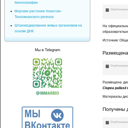
биогеографии
Опубликован
Морские растения Азиатско-
Тихоокеанского региона
Штрихкодирование живых организмов на
На официальны
основе ДНК
образовательн
Источник: Общ
Мы в Telegram:
Размещена
Опубликован
Размещена дис
Clupea pallasii
Материалы дис
Получены д
Опубликован