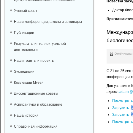
Повестка засе
Доктор биол
Ученый совет
Приглашаются
Наши конференции, школы и семинары
Международ
Публикации
биологичес
Результаты интеллектуальной
деятельности
Опубликован
Наши гранты и проекты
С 21 по 25 се
Экспедиции
конференция
«
Коллекции Музея
Для участия в
адрес
cadastr@v
Диссертационные советы
Посмотреть
Аспирантура и образование
Загрузить
Загрузить
Наша история
Посмотреть
Справочная информация