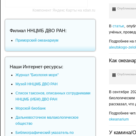
Опубликован
Компонент Яндекс Карты на xdan.ru
В
статье
, опуб
Филиал ННЦМБ ДВО РАН:
учёных, провед
Приморский океанариум
Подробнее на 
aleutskogo-zelo
Как океана
Наши Интернет-ресурсы:
Опубликован
Журнал "Биология моря"
Музей ННЦМБ ДВО РАН
В сентябре 20
Список таксонов, описанных сотрудниками
биологическим
ННЦМБ (ИБМ) ДВО РАН
рассказал, что
Морской биобанк
Подробнее чит
Дальневосточное малакологическое
okeanarium
общество
У камина/О
Библиографический указатель по