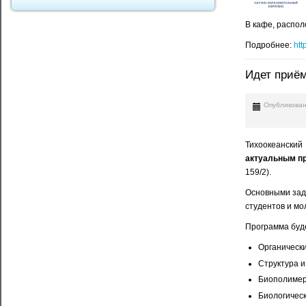
В кафе, распол
Подробнее:
htt
Идет приём
Опубликован
Тихоокеанский
актуальным п
159/2).
Основными зада
студентов и мо
Программа буд
Органическ
Структура 
Биополимер
Биологичес