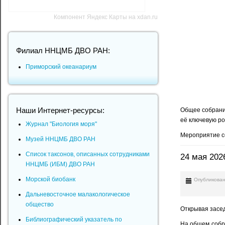
Компонент Яндекс Карты на xdan.ru
Филиал ННЦМБ ДВО РАН:
Приморский океанариум
Общее собрани
Наши Интернет-ресурсы:
её ключевую ро
Журнал "Биология моря"
Мероприятие со
Музей ННЦМБ ДВО РАН
Список таксонов, описанных сотрудниками
24 мая 202
ННЦМБ (ИБМ) ДВО РАН
Морской биобанк
Опубликован
Дальневосточное малакологическое
общество
Открывая засед
Библиографический указатель по
На общем собр