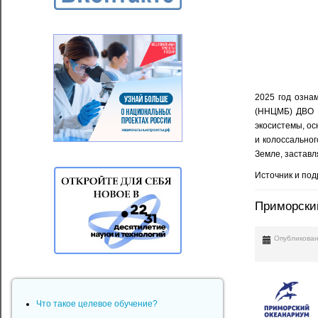
2025 год озна
(ННЦМБ) ДВО Р
экосистемы, ос
и колоссально
Земле, заставл
Источник и по
Приморский
Опубликован
Что такое целевое обучение?