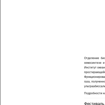
Отделение био
хемосинтезе и
Институт океан
простирающейс
Функционирова
газа, получен
ультраабиссали
Подробности на
Фестиваль 